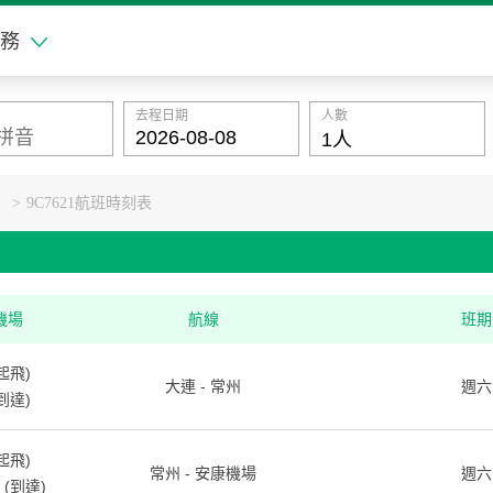
務
去程日期
人數
>
9C7621航班時刻表
機場
航線
班期
起飛)
大連 - 常州
週六
到達)
起飛)
常州 - 安康機場
週六
(到達)