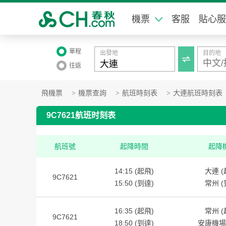
機票
客服
貼心服
單程
出發地
目的地

往返
飛機票
>
機票查詢
>
航班時刻表
>
大連航班時刻表
9C7621航班时刻表
航班號
起降時間
起降
14:15 (起飛)
大連 (
9C7621
15:50 (到達)
常州 (
16:35 (起飛)
常州 (
9C7621
18:50 (到達)
安康機場 