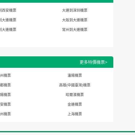
到西安機票
大連到深圳機票
到大連機票
大阪到大連機票
到大連機票
常州到大連機票
更多特價機票>
州機票
瀋陽機票
都機票
高雄(中國臺灣)機票
陽機票
哈爾濱機票
安機票
金邊機票
州機票
上海機票