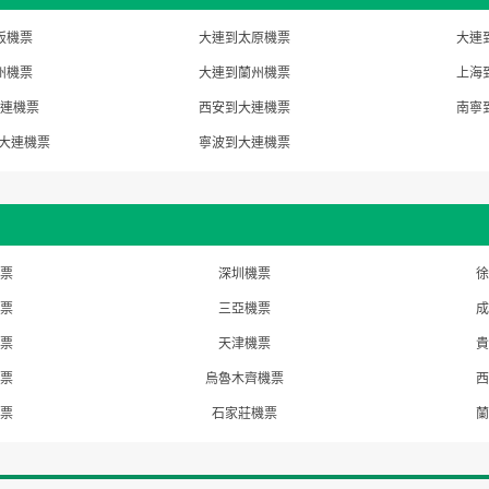
阪機票
大連到太原機票
大連
州機票
大連到蘭州機票
上海
連機票
西安到大連機票
南寧
到大連機票
寧波到大連機票
票
深圳機票
徐
票
三亞機票
成
票
天津機票
貴
票
烏魯木齊機票
西
票
石家莊機票
蘭