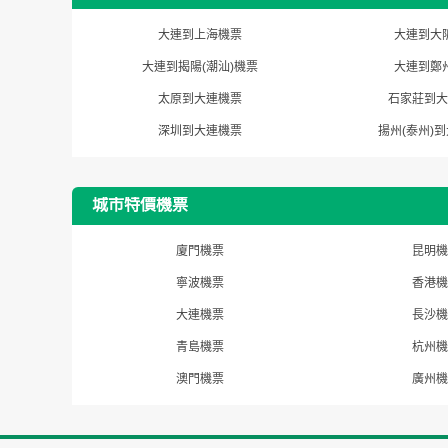
大連到上海機票
大連到大
大連到揭陽(潮汕)機票
大連到鄭
太原到大連機票
石家莊到大
深圳到大連機票
揚州(泰州)
城市特價機票
廈門機票
昆明機
寧波機票
香港機
大連機票
長沙機
青島機票
杭州機
澳門機票
廣州機