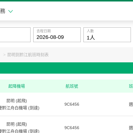
務
去程日期
人數
>
昆明到黔江航班時刻表
起降機場
航班號
班
昆明 (起飛)
9C6456
週
慶黔江舟白機場 (到達)
昆明 (起飛)
9C6456
週
慶黔江舟白機場 (到達)