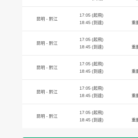
17:05 (起飛)
昆明 - 黔江
18:45 (到達)
重
17:05 (起飛)
昆明 - 黔江
18:45 (到達)
重
17:05 (起飛)
昆明 - 黔江
18:45 (到達)
重
17:05 (起飛)
昆明 - 黔江
18:45 (到達)
重
17:05 (起飛)
昆明 - 黔江
18:45 (到達)
重