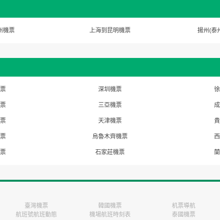
州機票
上海到昆明機票
揚州(泰
票
深圳機票
徐
票
三亞機票
成
票
天津機票
貴
票
烏魯木齊機票
西
票
石家莊機票
蘭
臺灣機票
韓國機票
机票導航
航班號航班動態
機場航班時刻表
泰國機票