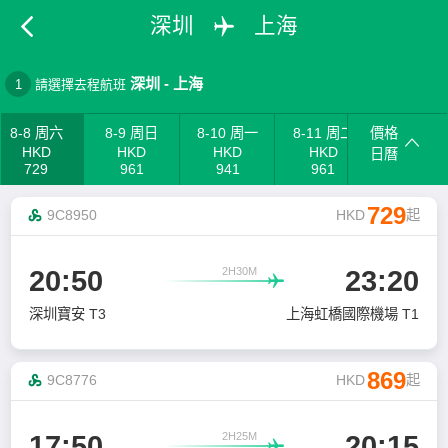
深圳
上海
深圳
-
上海
1
請選擇去程航班
8-8 周六
8-9 周日
8-10 周一
8-11 周二
價格
HKD
HKD
HKD
HKD
日曆
729
961
941
961
729
9C8950
HKD
起
2H30M
20:50
23:20

深圳寶安 T3
上海虹橋國際機場 T1
869
9C8776
HKD
起
2H25M
17:50
20:15
