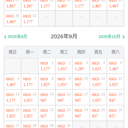
HKD
HKD
HKD
HKD
HKD
HKD
HKD
1,867
1,287
1,177
1,407
1,177
1,407
1,407
30
31
HKD
HKD
--
--
--
--
--
1,407
1,177
2026年9月
2026年8月
2026年10月


周日
周一
周二
周三
周四
周五
周六
1
2
3
4
5
HKD
HKD
HKD
HKD
HKD
--
--
1,177
1,057
1,287
1,637
1,407
6
7
8
9
10
11
12
HKD
HKD
HKD
HKD
HKD
HKD
HKD
1,407
1,177
1,057
1,057
947
1,057
1,057
13
14
15
16
17
18
19
HKD
HKD
HKD
HKD
HKD
HKD
HKD
1,177
1,057
947
947
947
1,057
947
20
21
22
23
24
25
26
HKD
HKD
HKD
HKD
HKD
HKD
HKD
1,057
1,057
827
827
947
827
827
27
28
29
30
HKD
HKD
HKD
HKD
--
--
--