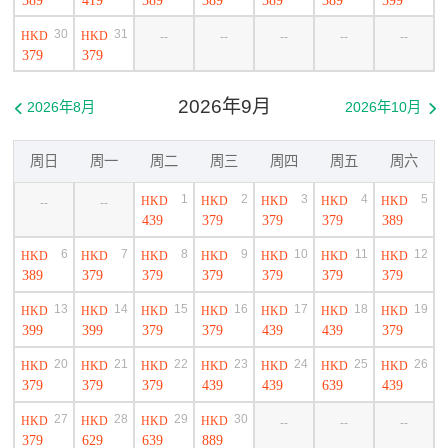
30
31
HKD
HKD
--
--
--
--
--
379
379
2026年9月
2026年8月
2026年10月


周日
周一
周二
周三
周四
周五
周六
1
2
3
4
5
HKD
HKD
HKD
HKD
HKD
--
--
439
379
379
379
389
6
7
8
9
10
11
12
HKD
HKD
HKD
HKD
HKD
HKD
HKD
389
379
379
379
379
379
379
13
14
15
16
17
18
19
HKD
HKD
HKD
HKD
HKD
HKD
HKD
399
399
379
379
439
439
379
20
21
22
23
24
25
26
HKD
HKD
HKD
HKD
HKD
HKD
HKD
379
379
379
439
439
639
439
27
28
29
30
HKD
HKD
HKD
HKD
--
--
--
379
629
639
889