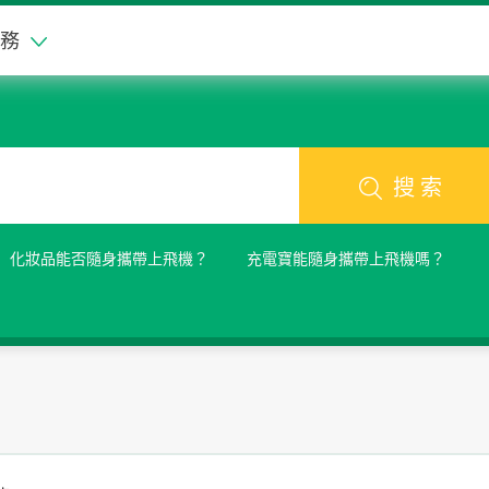
務
搜 索
化妝品能否隨身攜帶上飛機？
充電寶能隨身攜帶上飛機嗎？