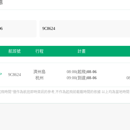
態
航班號
行程
計畫
濟州島
08:00(起飛)
08-06
9C8624
杭州
09:00(到達)
08-06
0
起飛時間”僅作為航班即時資訊的參考,不作為起飛前截載時間的依據 以上均為當地時間