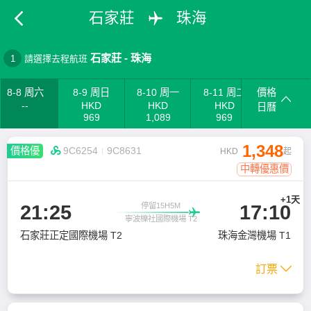
石家莊
珠海
石家莊
-
珠海
1
請選擇去程航班
8-8 周六
8-9 周日
8-10 周一
8-11 周二
價格
--
HKD
HKD
HKD
日曆
969
1,089
969
1,348
價格優

9C6254
9C8631
HKD
起
中轉優惠價
+1天
21:25
17:10
停留15H5M

寧波櫟社國際機場 T2
石家莊正定國際機場 T2
珠海金灣機場 T1
訂票
