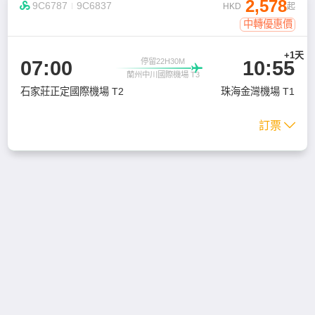
2,578

9C6787
9C6837
HKD
起
中轉優惠價
+1天
07:00
10:55
停留22H30M

蘭州中川國際機場 T3
石家莊正定國際機場 T2
珠海金灣機場 T1
訂票
