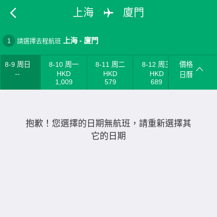
上海
廈門
上海
-
廈門
1
請選擇去程航班
8-9 周日
8-10 周一
8-11 周二
8-12 周三
價格
--
HKD
HKD
HKD
日曆
1,009
579
689
抱歉！您選擇的日期無航班，請重新選擇其
它的日期