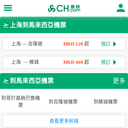
上海到馬來西亞機票

上海
—
吉隆玻
HKD
120
起
預訂

上海
—
檳城
HKD
460
起
預訂

到馬來西亞機票
更多

到哥打基納巴魯機
到吉隆坡機票
到檳城機票
票
查看更多航線