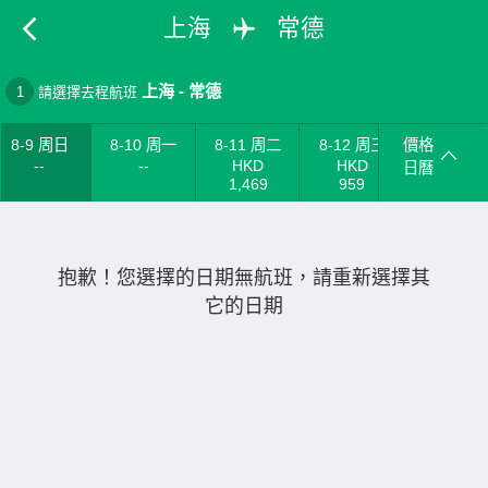
上海
常德
上海
-
常德
1
請選擇去程航班
8-9 周日
8-10 周一
8-11 周二
8-12 周三
價格
--
--
HKD
HKD
日曆
1,469
959
抱歉！您選擇的日期無航班，請重新選擇其
它的日期