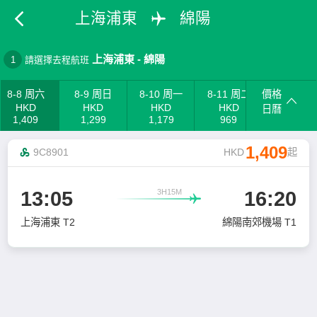
上海浦東
綿陽
上海浦東
-
綿陽
1
請選擇去程航班
8-8 周六
8-9 周日
8-10 周一
8-11 周二
價格
HKD
HKD
HKD
HKD
日曆
1,409
1,299
1,179
969
1,409
9C8901
HKD
起
3H15M
13:05
16:20

上海浦東 T2
綿陽南郊機場 T1