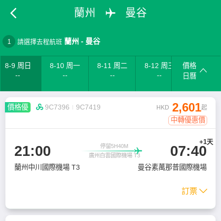
蘭州
曼谷
蘭州
-
曼谷
1
請選擇去程航班
8-9 周日
8-10 周一
8-11 周二
8-12 周三
價格
--
--
--
--
日曆
2,601
價格優

9C7396
9C7419
HKD
起
中轉優惠價
+1天
21:00
07:40
停留5H40M

廣州白雲國際機場 T3
蘭州中川國際機場 T3
曼谷素萬那普國際機場
訂票
