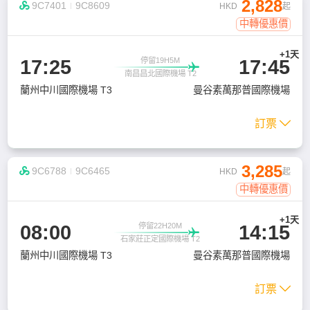
2,828

9C7401
9C8609
HKD
起
中轉優惠價
+1天
17:25
17:45
停留19H5M

南昌昌北國際機場 T2
蘭州中川國際機場 T3
曼谷素萬那普國際機場
訂票

3,285

9C6788
9C6465
HKD
起
中轉優惠價
+1天
08:00
14:15
停留22H20M

石家莊正定國際機場 T2
蘭州中川國際機場 T3
曼谷素萬那普國際機場
訂票
