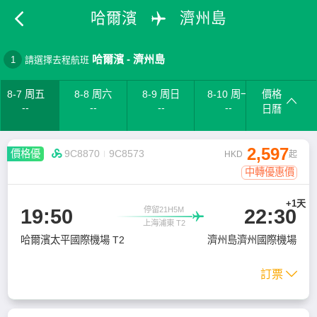
哈爾濱
濟州島
哈爾濱
-
濟州島
1
請選擇去程航班
8-7 周五
8-8 周六
8-9 周日
8-10 周一
價格
--
--
--
--
日曆
2,597
價格優

9C8870
9C8573
HKD
起
中轉優惠價
+1天
19:50
22:30
停留21H5M

上海浦東 T2
哈爾濱太平國際機場 T2
濟州島濟州國際機場
訂票
