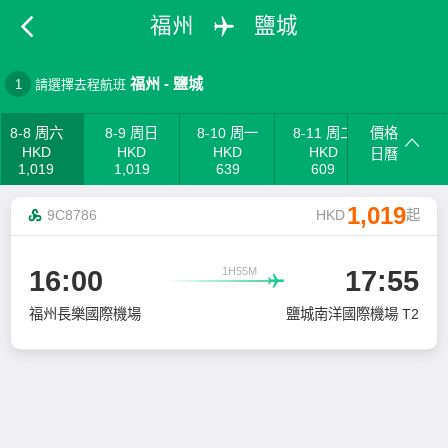
福州
鹽城
福州
-
鹽城
1
請選擇去程航班
8-8 周六
8-9 周日
8-10 周一
8-11 周二
價格
HKD
HKD
HKD
HKD
日曆
1,019
1,019
639
609
1,019
9C8786
HKD
起
1H55M
16:00
17:55

福州長樂國際機場
鹽城南洋國際機場 T2