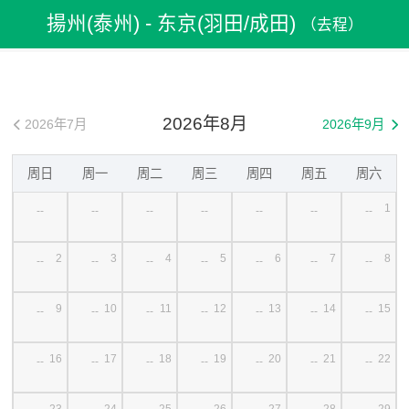
飛機票
>
機票預訂
>
中國機票
>
揚州(泰州)機票
揚州(泰州) - 东京(羽田/成田)
（去程）
>
揚州(泰州)到东京(羽田/成田)機票
2026年8月
2026年7月
2026年9月


周日
周一
周二
周三
周四
周五
周六
1
--
--
--
--
--
--
--
2
3
4
5
6
7
8
--
--
--
--
--
--
--
9
10
11
12
13
14
15
--
--
--
--
--
--
--
16
17
18
19
20
21
22
--
--
--
--
--
--
--
23
24
25
26
27
28
29