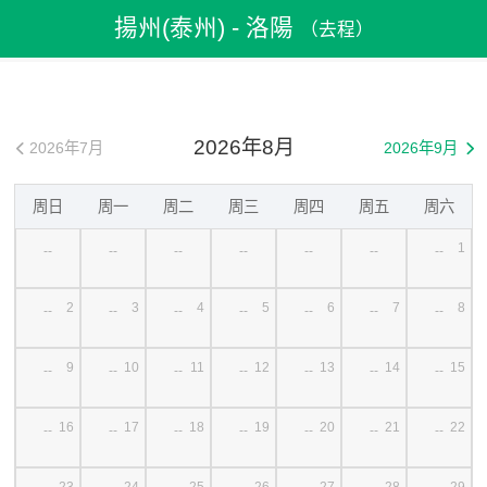
飛機票
>
機票預訂
>
中國機票
>
揚州(泰州)機票
揚州(泰州) - 洛陽
（去程）
>
揚州(泰州)到洛陽機票
2026年8月
2026年7月
2026年9月


周日
周一
周二
周三
周四
周五
周六
1
--
--
--
--
--
--
--
2
3
4
5
6
7
8
--
--
--
--
--
--
--
9
10
11
12
13
14
15
--
--
--
--
--
--
--
16
17
18
19
20
21
22
--
--
--
--
--
--
--
23
24
25
26
27
28
29