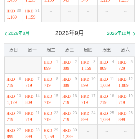
30
31
HKD
HKD
--
--
--
--
--
1,169
1,159
2026年9月
2026年8月
2026年10月


周日
周一
周二
周三
周四
周五
周六
1
2
3
4
5
HKD
HKD
HKD
HKD
HKD
--
--
899
809
1,159
809
729
6
7
8
9
10
11
12
HKD
HKD
HKD
HKD
HKD
HKD
HKD
719
719
719
809
899
1,089
1,089
13
14
15
16
17
18
19
HKD
HKD
HKD
HKD
HKD
HKD
HKD
1,179
809
719
719
719
719
719
20
21
22
23
24
25
26
HKD
HKD
HKD
HKD
HKD
HKD
HKD
719
719
719
719
899
1,089
899
27
28
29
30
HKD
HKD
HKD
HKD
--
--
--
899
899
1,259
1,259