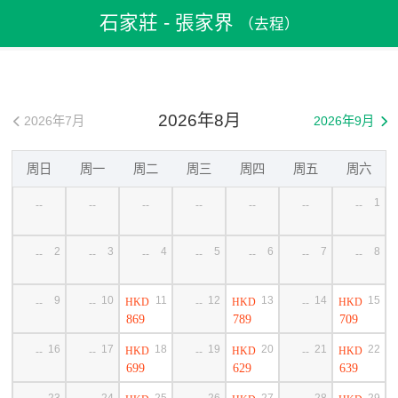
飛機票
>
機票預訂
>
中國機票
>
石家莊機票
石家莊 - 張家界
（去程）
>
石家莊到張家界機票
2026年8月
2026年7月
2026年9月


周日
周一
周二
周三
周四
周五
周六
1
--
--
--
--
--
--
--
2
3
4
5
6
7
8
--
--
--
--
--
--
--
9
10
11
12
13
14
15
HKD
HKD
HKD
--
--
--
--
869
789
709
16
17
18
19
20
21
22
HKD
HKD
HKD
--
--
--
--
699
629
639
23
24
25
26
27
28
29