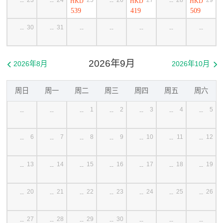
HKD
HKD
HKD
--
--
--
--
539
419
509
30
31
--
--
--
--
--
--
--
2026年9月
2026年8月
2026年10月


周日
周一
周二
周三
周四
周五
周六
1
2
3
4
5
--
--
--
--
--
--
--
6
7
8
9
10
11
12
--
--
--
--
--
--
--
13
14
15
16
17
18
19
--
--
--
--
--
--
--
20
21
22
23
24
25
26
--
--
--
--
--
--
--
27
28
29
30
--
--
--
--
--
--
--