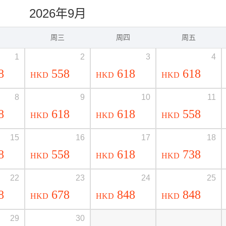
2026年9月
周三
周四
周五
1
2
3
4
8
558
618
618
HKD
HKD
HKD
8
9
10
11
8
618
618
558
HKD
HKD
HKD
15
16
17
18
8
558
618
738
HKD
HKD
HKD
22
23
24
25
8
678
848
848
HKD
HKD
HKD
29
30