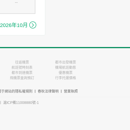
--

2026年10月
往返機票
都市出發機票
航班號時刻表
機場航班動態
都市到達機票
優惠機票
飛機票査詢預訂
行李托運價格
關于網站的隱私權規則
丨
春秋法律聲明
丨
營業執照
丨
滬ICP備11008880號-1