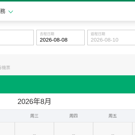
務
去程日期
返程日期
谷機票
2026年8月
周三
周四
周五
--
--
--