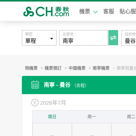
機票
客服
貼心服
類型
出發地
目的地

飛機票
>
機票預訂
>
中國機票
>
南寧機票
>
南寧到曼

南寧 - 曼谷
（去程）

2026年7月
周日
周一
周二
--
--
--