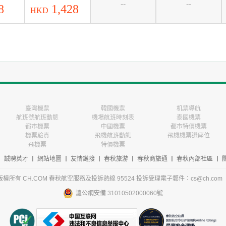
--
--
8
1,428
HKD
臺灣機票
韓國機票
机票導航
航班號航班動態
機場航班時刻表
泰國機票
都市機票
中國機票
都市特價機票
機票驗真
飛機航班動態
飛機機票選座位
飛機票
特價機票
丨
誠聘英才
丨
網站地圖
丨
友情鏈接
丨
春秋旅游
丨
春秋商旅通
丨
春秋內部社區
丨
-2026 版權所有 CH.COM 春秋航空服務及投訴熱線 95524 投訴受理電子郵件：cs@ch.com
滬公網安備 31010502000060號