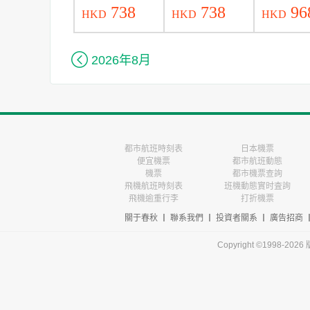
738
738
96
HKD
HKD
HKD

2026年8月
都市航班時刻表
日本機票
便宜機票
都市航班動態
機票
都市機票查詢
飛機航班時刻表
班機動態實时査詢
飛機逾重行李
打折機票
關于春秋
丨
聯系我們
丨
投資者關系
丨
廣告招商
Copyright ©1998