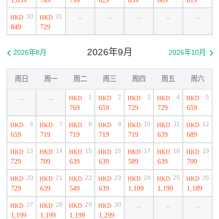
30
31
HKD
HKD
--
--
--
--
--
849
729
2026年9月
2026年8月
2026年10月


周日
周一
周二
周三
周四
周五
周六
1
2
3
4
5
HKD
HKD
HKD
HKD
HKD
--
--
769
659
729
729
659
6
7
8
9
10
11
12
HKD
HKD
HKD
HKD
HKD
HKD
HKD
659
719
719
719
719
639
689
13
14
15
16
17
18
19
HKD
HKD
HKD
HKD
HKD
HKD
HKD
729
709
639
639
589
639
709
20
21
22
23
24
25
26
HKD
HKD
HKD
HKD
HKD
HKD
HKD
729
639
549
639
1,109
1,199
1,189
27
28
29
30
HKD
HKD
HKD
HKD
--
--
--
1,199
1,199
1,199
1,299