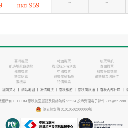
--
--
9
959
HKD
臺灣機票
韓國機票
机票導航
航班號航班動態
機場航班時刻表
泰國機票
都市機票
中國機票
都市特價機票
機票驗真
飛機航班動態
飛機機票選座位
飛機票
特價機票
丨
誠聘英才
丨
網站地圖
丨
友情鏈接
丨
春秋旅游
丨
春秋商旅通
丨
春秋內部社區
丨
-2026 版權所有 CH.COM 春秋航空服務及投訴熱線 95524 投訴受理電子郵件：cs@ch.com
滬公網安備 31010502000060號