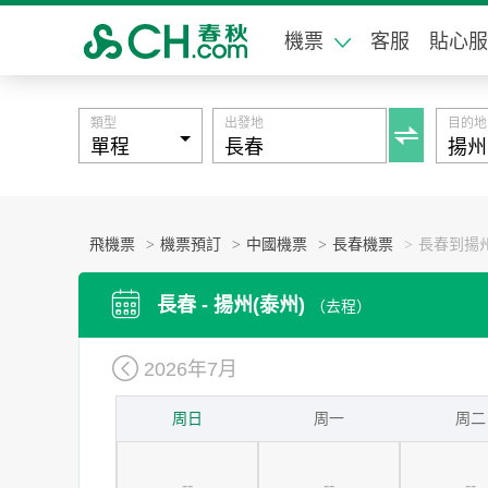
機票
客服
貼心服
類型
出發地
目的地

飛機票
>
機票預訂
>
中國機票
>
長春機票
>
長春到揚州

長春 - 揚州(泰州)
（去程）

2026年7月
周日
周一
周二
--
--
--