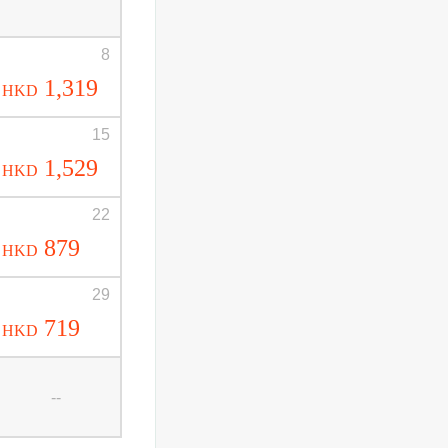
8
1,319
HKD
15
1,529
HKD
22
879
HKD
29
719
HKD
--