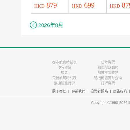
879
699
87
HKD
HKD
HKD

2026年8月
都市航班時刻表
日本機票
便宜機票
都市航班動態
機票
都市機票查詢
飛機航班時刻表
班機動態實时査詢
飛機逾重行李
打折機票
關于春秋
丨
聯系我們
丨
投資者關系
丨
廣告招商
Copyright ©1998