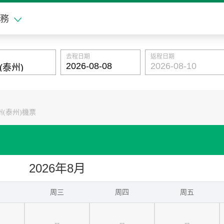
務
去程日期
返程日期
(泰州)機票
2026年8月
周三
周四
周五
--
--
--