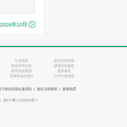
--

2026年10月
往返機票
都市出發機票
航班號時刻表
機場航班動態
都市到達機票
優惠機票
飛機票査詢預訂
行李托運價格
關于網站的隱私權規則
丨
春秋法律聲明
丨
營業執照
丨
滬ICP備11008880號-1